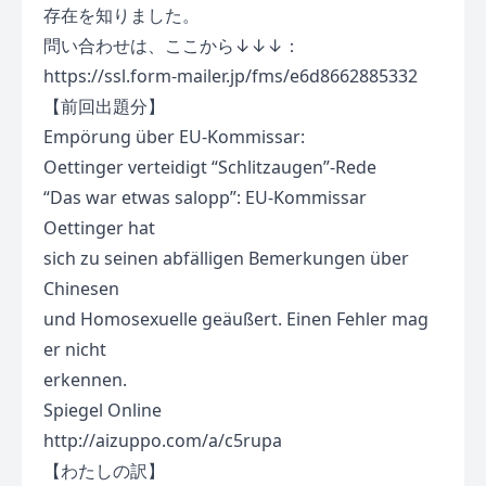
存在を知りました。
問い合わせは、ここから↓↓↓：
https://ssl.form-mailer.jp/fms/e6d8662885332
【前回出題分】
Empörung über EU-Kommissar:
Oettinger verteidigt “Schlitzaugen”-Rede
“Das war etwas salopp”: EU-Kommissar
Oettinger hat
sich zu seinen abfälligen Bemerkungen über
Chinesen
und Homosexuelle geäußert. Einen Fehler mag
er nicht
erkennen.
Spiegel Online
http://aizuppo.com/a/c5rupa
【わたしの訳】