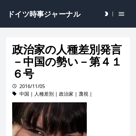
ドイツ時事ジャーナル
|
政治家の人種差別発言
－中国の勢い－第４１
６号
2016/11/05
中国
|
人種差別
|
政治家
|
蔑視
|