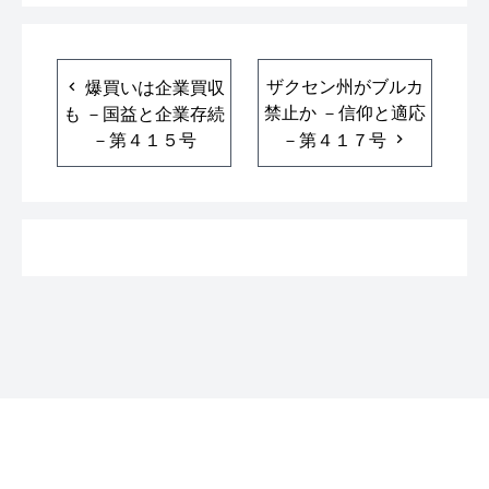
ザクセン州がブルカ
爆買いは企業買収
禁止か －信仰と適応
も －国益と企業存続
－第４１５号
－第４１７号
© 2026
ドイツ時事ジャーナル
Powered by
Hugo
, Theme
Blonde
.