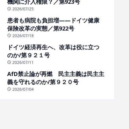
機関に介入権限？／第923号
2026/07/25
患者も病院も負担増――ドイツ健康
保険改革の実態／第922号
2026/07/18
ドイツ経済再生へ、改革は役に立つ
のか/第９２１号
2026/07/11
AfD禁止論が再燃 民主主義は民主主
義を守れるのか/第９２０号
2026/07/04