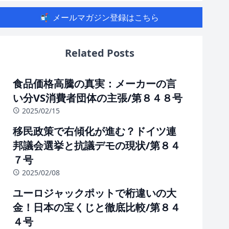
📬 メールマガジン登録はこちら
Related Posts
食品価格高騰の真実：メーカーの言
い分VS消費者団体の主張/第８４８号
2025/02/15
移民政策で右傾化が進む？ドイツ連
邦議会選挙と抗議デモの現状/第８４
７号
2025/02/08
ユーロジャックポットで桁違いの大
金！日本の宝くじと徹底比較/第８４
４号