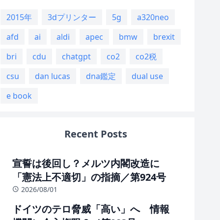
2015年
3dプリンター
5g
a320neo
afd
ai
aldi
apec
bmw
brexit
bri
cdu
chatgpt
co2
co2税
csu
dan lucas
dna鑑定
dual use
e book
Recent Posts
宣誓は後回し？メルツ内閣改造に
「憲法上不適切」の指摘／第924号
2026/08/01
ドイツのテロ脅威「高い」へ 情報