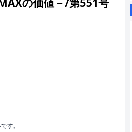
AXの価値－/第551号
ルです。