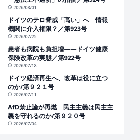
2026/08/01
ドイツのテロ脅威「高い」へ 情報
機関に介入権限？／第923号
2026/07/25
患者も病院も負担増――ドイツ健康
保険改革の実態／第922号
2026/07/18
ドイツ経済再生へ、改革は役に立つ
のか/第９２１号
2026/07/11
AfD禁止論が再燃 民主主義は民主主
義を守れるのか/第９２０号
2026/07/04