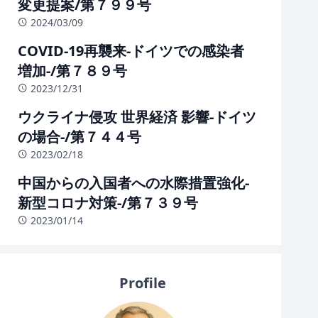
変更提案/第７９９号
2024/03/09
COVID-19再襲来-ドイツでの感染者
増加-/第７８９号
2023/12/31
ウクライナ侵攻 世界経済 影響-ドイツ
の場合-/第７４４号
2023/02/18
中国からの入国者への水際措置強化-
新型コロナ対策-/第７３９号
2023/01/14
Profile