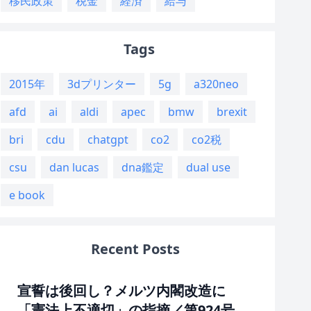
移民政策
税金
経済
給与
Tags
2015年
3dプリンター
5g
a320neo
afd
ai
aldi
apec
bmw
brexit
bri
cdu
chatgpt
co2
co2税
csu
dan lucas
dna鑑定
dual use
e book
Recent Posts
宣誓は後回し？メルツ内閣改造に
「憲法上不適切」の指摘／第924号