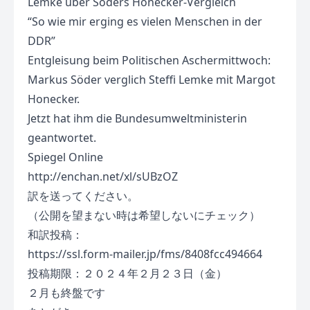
Lemke über Söders Honecker-Vergleich
“So wie mir erging es vielen Menschen in der
DDR”
Entgleisung beim Politischen Aschermittwoch:
Markus Söder verglich Steffi Lemke mit Margot
Honecker.
Jetzt hat ihm die Bundesumweltministerin
geantwortet.
Spiegel Online
http://enchan.net/xl/sUBzOZ
訳を送ってください。
（公開を望まない時は希望しないにチェック）
和訳投稿：
https://ssl.form-mailer.jp/fms/8408fcc494664
投稿期限：２０２４年２月２３日（金）
２月も終盤です