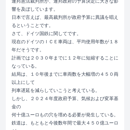
連邦憲法裁判所が、連邦政府の予算決定に大きな影
響を及ぼしています。
日本で言えば、最高裁判所が政府予算に異議を唱え
るということです。
さて、ドイツ国鉄に関してです。
現在のドイツのＩＣＥ車両は、平均使用年数が
１８
年
だそうです。
計画では２０３０年までに１２年に短縮することに
なっている。
結局は、１０年後までに車両数を大幅増の４５０両
以上にして
列車遅延を減らしていこうと考えている。
しかし、２０２４年度政府予算、気候および変革基
金の
何十億ユーロもの穴を埋める必要が発生している。
鉄道は、もともと今後数年間で最大４５０億ユーロ