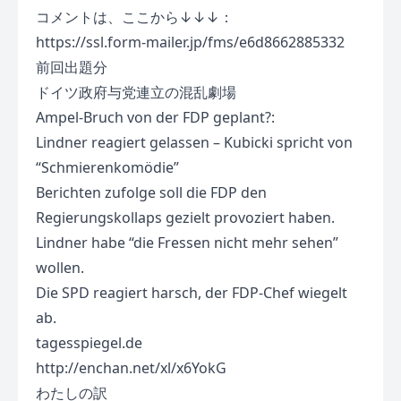
コメントは、ここから↓↓↓：
https://ssl.form-mailer.jp/fms/e6d8662885332
前回出題分
ドイツ政府与党連立の混乱劇場
Ampel-Bruch von der FDP geplant?:
Lindner reagiert gelassen – Kubicki spricht von
“Schmierenkomödie”
Berichten zufolge soll die FDP den
Regierungskollaps gezielt provoziert haben.
Lindner habe “die Fressen nicht mehr sehen”
wollen.
Die SPD reagiert harsch, der FDP-Chef wiegelt
ab.
tagesspiegel.de
http://enchan.net/xl/x6YokG
わたしの訳