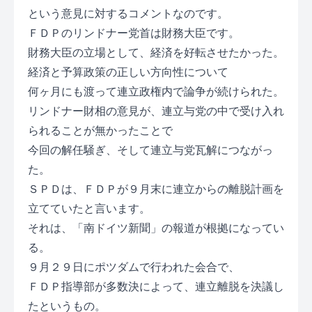
という意見に対するコメントなのです。
ＦＤＰのリンドナー党首は財務大臣です。
財務大臣の立場として、経済を好転させたかった。
経済と予算政策の正しい方向性について
何ヶ月にも渡って連立政権内で論争が続けられた。
リンドナー財相の意見が、連立与党の中で受け入れ
られることが無かったことで
今回の解任騒ぎ、そして連立与党瓦解につながっ
た。
ＳＰＤは、ＦＤＰが９月末に連立からの離脱計画を
立てていたと言います。
それは、「南ドイツ新聞」の報道が根拠になってい
る。
９月２９日にポツダムで行われた会合で、
ＦＤＰ指導部が多数決によって、連立離脱を決議し
たというもの。