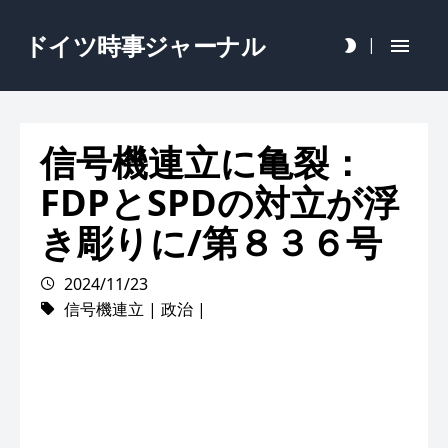
ドイツ時事ジャーナル
|
信号機連立に亀裂：
FDPとSPDの対立が浮
き彫りに/第８３６号
2024/11/23
信号機連立
|
政治
|