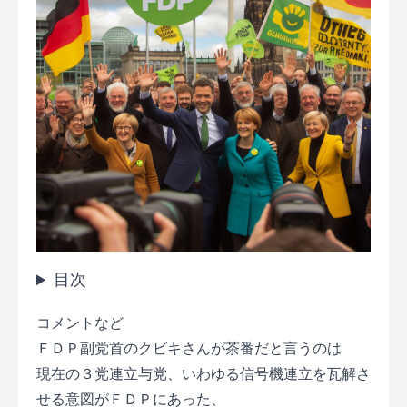
目次
コメントなど
ＦＤＰ副党首のクビキさんが茶番だと言うのは
現在の３党連立与党、いわゆる
信号機連立を瓦解さ
せる意図がＦＤＰにあった
、