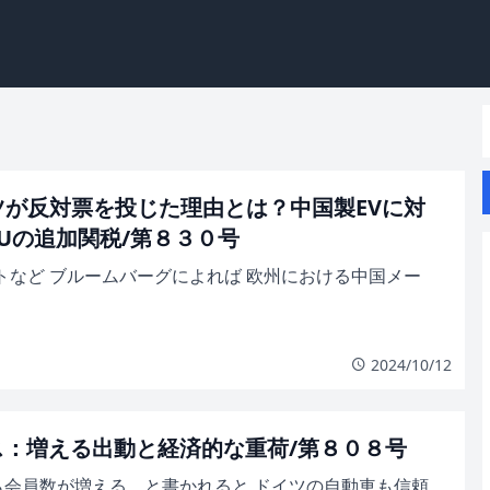
ツが反対票を投じた理由とは？中国製EVに対
Uの追加関税/第８３０号
トなど ブルームバーグによれば 欧州における中国メー
2024/10/12
ス：増える出動と経済的な重荷/第８０８号
ら会員数が増える、と書かれると ドイツの自動車も信頼