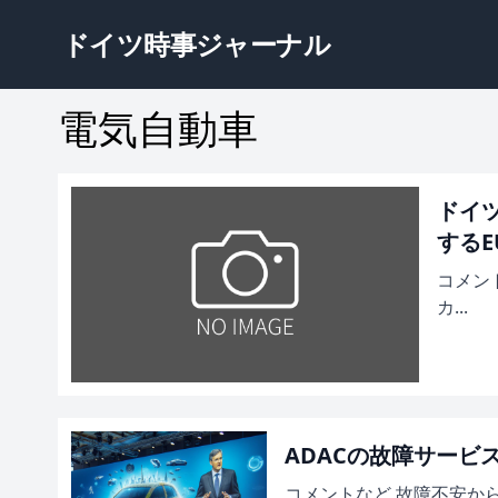
ドイツ時事ジャーナル
電気自動車
ドイ
するE
コメン
カ...
ADACの故障サービ
コメントなど 故障不安か