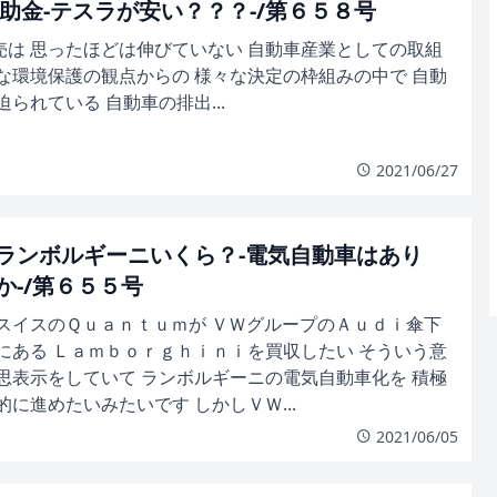
助金-テスラが安い？？？-/第６５８号
売は 思ったほどは伸びていない 自動車産業としての取組
な環境保護の観点からの 様々な決定の枠組みの中で 自動
迫られている 自動車の排出...
2021/06/27
ランボルギーニいくら？-電気自動車はあり
か-/第６５５号
スイスのＱｕａｎｔｕｍが ＶＷグループのＡｕｄｉ傘下
にある Ｌａｍｂｏｒｇｈｉｎｉを買収したい そういう意
思表示をしていて ランボルギーニの電気自動車化を 積極
的に進めたいみたいです しかしＶＷ...
2021/06/05