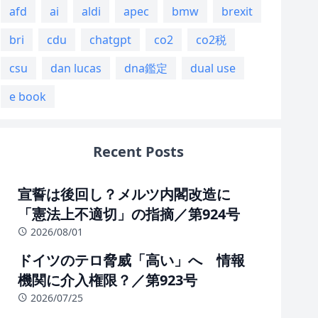
afd
ai
aldi
apec
bmw
brexit
bri
cdu
chatgpt
co2
co2税
csu
dan lucas
dna鑑定
dual use
e book
Recent Posts
宣誓は後回し？メルツ内閣改造に
「憲法上不適切」の指摘／第924号
2026/08/01
ドイツのテロ脅威「高い」へ 情報
機関に介入権限？／第923号
2026/07/25