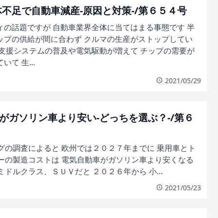
不足で自動車減産-原因と対策-/第６５４号
ィの話題ですが 自動車業界全体に当てはまる事態です 半
ップの供給が間に合わず クルマの生産がストップしてい
子支援システムの普及や電気駆動が増えて チップの需要が
いて 生...
2021/05/29
がガソリン車より安い-どっちを選ぶ？-/第６
グの調査によると 欧州では２０２７年までに 乗用車とト
ーの製造コストは 電気自動車がガソリン車より安くなる
ドルクラス、ＳＵＶだと ２０２６年から 小...
2021/05/23