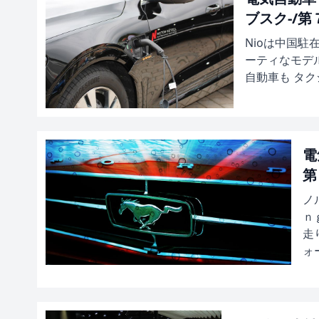
ブスク-/
Nioは中国
ーティなモデル
自動車も タク
電
第
ノ
ｎ
走
ォ