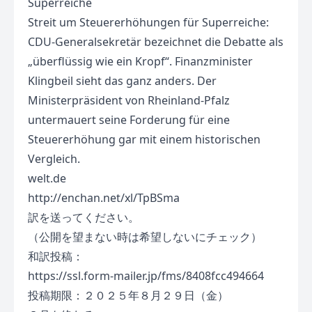
Superreiche
Streit um Steuererhöhungen für Superreiche:
CDU-Generalsekretär bezeichnet die Debatte als
„überflüssig wie ein Kropf“. Finanzminister
Klingbeil sieht das ganz anders. Der
Ministerpräsident von Rheinland-Pfalz
untermauert seine Forderung für eine
Steuererhöhung gar mit einem historischen
Vergleich.
welt.de
http://enchan.net/xl/TpBSma
訳を送ってください。
（公開を望まない時は希望しないにチェック）
和訳投稿：
https://ssl.form-mailer.jp/fms/8408fcc494664
投稿期限：２０２５年８月２９日（金）