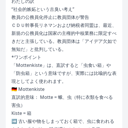
わたしの訳
“社会的嫉妬という古臭い考え”
教員の公務員化停止に教員団体が警告
ＣＤＵ幹事長リネマンおよび納税者同盟は、最近、
新規の公務員化は国家の主権的中核業務に限定すべ
きだと主張している。教員団体は「アイデア欠如で
無知だ」と批判している。
*ワンポイント
「Mottenkiste」は、直訳すると「虫食い箱」や
「防虫箱」という意味ですが、実際には比喩的な表
現としてよく使われます。
🇩🇪 Mottenkiste
直訳的意味： Motte = 蛾、虫（特に衣類を食べる
害虫）
Kiste = 箱
➡ 古い服や物をしまっておく箱で、虫に食われる