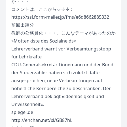
が・・・
コメントは、ここから↓↓↓：
https://ssl.form-mailer.jp/fms/e6d8662885332
前回出題分
教師の公務員化・・・。こんなテーマがあったのか
»Mottenkiste des Sozialneids«
Lehrerverband warnt vor Verbeamtungsstopp
für Lehrkräfte
CDU-Generalsekretär Linnemann und der Bund
der Steuerzahler haben sich zuletzt dafür
ausgesprochen, neue Verbeamtungen auf
hoheitliche Kernbereiche zu beschränken. Der
Lehrerverband beklagt »Ideenlosigkeit und
Unwissenheit«.
spiegel.de
http://enchan.net/xl/GB87hL