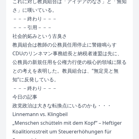
これに対し教員組合は「アイデアのなさ」と「無知
さ」に嘆いている。
－－－終わり－－－
－－－引用－－－
社会的妬みという古臭さ
教員組合は教師の公務員任用停止に警鐘鳴らす
CDUのリンネマン事務総長と納税者連盟は先に、
公務員の新規任用を公権力行使の核心的領域に限る
との考えを表明した。教員組合は、”無定見と無
知”に反発している。
－－－終わり－－－
今日の記事
政党政治は大きな転換点にいるのかも・・・
Linnemann vs. Klingbeil
„Menschen schütteln mit dem Kopf“ – Heftiger
Koalitionsstreit um Steuererhöhungen für