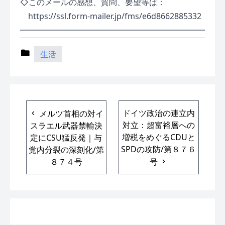
◇このメールの感想、質問、要望等は：
https://ssl.form-mailer.jp/fms/e6d8662885332
━━━━━━━━━━━━━━━━━━━━━━━
生活
ドイツ政治の連立内
メルツ首相の対イ
対立：超富裕層への
スラエル武器禁輸決
増税をめぐるCDUと
定にCSU猛反発｜与
SPDの攻防/第８７６
党内分裂の深刻化/第
８７４号
号