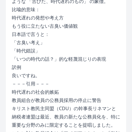
ような 「古びた、時代遅れのもの」 の象徴。
比喩的意味：
時代遅れの発想や考え方
もう役に立たない古臭い価値観
日本語で言うと：
「古臭い考え」
「時代錯誤」
「いつの時代の話？」的な軽蔑混じりの表現
訳例
良いですね。
－－－引用－－－
時代遅れの社会的嫉妬
教員組合が教員の公務員採用の停止に警告
キリスト教民主同盟（CDU）の幹事長リネマンと
納税者連盟は最近、教員の新たな公務員化を、特に
重要な分野のみに限定することを提唱しました。